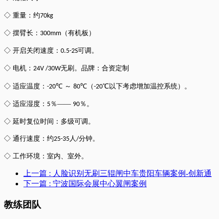
◇ 重量：约
70kg
◇ 摆臂长：
（有机板）
300mm
◇ 开启关闭速度：
可调。
0.5-2S
◇ 电机：
无刷。品牌：合资定制
24V /30W
◇ 适应温度：
℃ ～
℃（
℃以下考虑增加温控系统）。
-20
80
-20
◇ 适应湿度：
％——
％。
5
90
◇ 延时复位时间：多级可调。
◇ 通行速度：约
人
分钟。
25-35
/
◇ 工作环境：室内、室外。
上一篇
: 人脸识别无刷三辊闸中车贵阳车辆案例-创新通
下一篇
: 宁波国际会展中心翼闸案例
教练团队