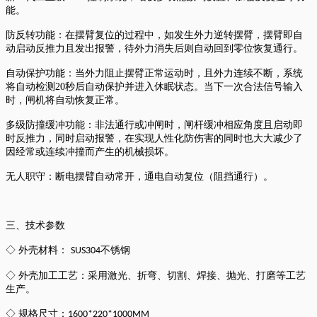
能。
防反转功能：在摆臂复位的过程中，如发生外力逆转摆臂，摆臂即自
动启动反推力且发出报警，待外力消失后则自动回到零位恢复通行。
自动保护功能：当外力阻止摆臂正常运动时，且外力连续不断，系统
将自动检测
20
秒后自动保护并进入休眠状态。当下一次合法信号输入
时，闸机将自动恢复正常。
多级防撞缓冲功能：非法通行或冲闸时，闸杆缓冲相应角度且启动即
时反推力，同时启动报警，在实现人性化防伤害的同时也大大减少了
因经常或连续冲撞而产生的机械损坏。
无人职守：断电摆臂自动常开，通电自动复位（阻挡通行）。
三、技术参数
◇ 外壳材料：
不锈钢
SUS304
◇ 外壳加工工艺：采用激光、折弯、切割、焊接、抛光、打磨等工艺
生产。
◇ 规格尺寸：
1600*220*1000MM