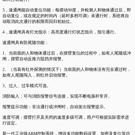
3，速通闸能自动复位功能：每摆动
90
度，并检测人和物体通过后，即
自动复位，或在规定的时间内（延时多档可调）未通行时，系统将自
动取消此次通行的权限而回归初始位。
4，
速通闸具有灯光指示：高亮度通行灯状态指示，指引通行。
速通闸具有防尾随功能：
1
、当前面的人和物体通过后，在摆臂复位的过程中，如有人尾随或冲
闸，摆臂自动反推力阻挡并报警。
2
、（当装有红外探测的情况下）当前面的人和物体没有完全通过时，
如有人尾随闯入，则红外启动报警。
3
、过人、过车模式可选。
消防输入：可与消防报警信号连接，实现不断电落杆常开。
报警提示功能：非法通行或冲闸时，自动发出报警提示。
速度可调：摆臂打开及关闭的速度多级可调，用户可根据实际需求进
行设定。
新一代工业级
ARM
控制系统，增设多功能数码设置、加密及复位等功