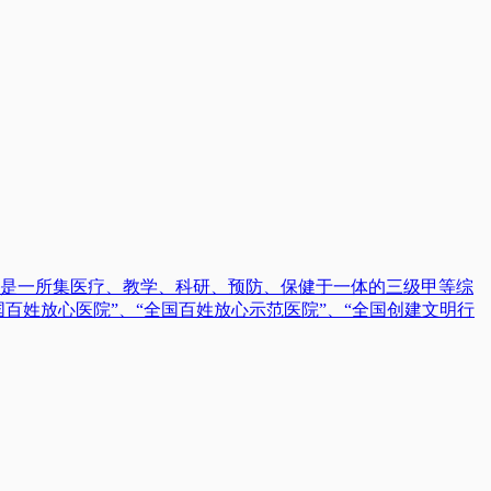
9年，是一所集医疗、教学、科研、预防、保健于一体的三级甲等综
百姓放心医院”、“全国百姓放心示范医院”、“全国创建文明行