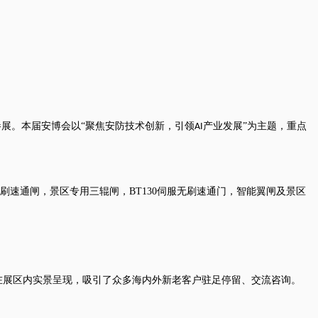
参展。本届安博会以“聚焦安防技术创新，引领
产业发展”为主题，重点
AI
刷速通闸，景区专用三辊闸，
BT130
伺服无刷速通门，智能翼闸及景区
在展区内实景呈现，吸引了众多海内外新老客户驻足停留、交流咨询。