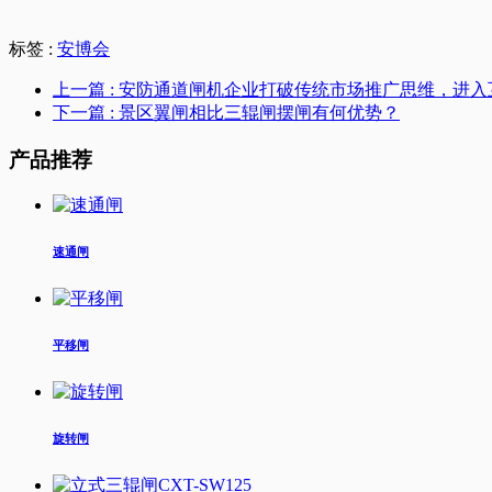
标签 :
安博会
上一篇
: 安防通道闸机企业打破传统市场推广思维，进
下一篇
: 景区翼闸相比三辊闸摆闸有何优势？
产品推荐
速通闸
平移闸
旋转闸