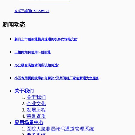
立式三辊闸CXT-SW125
新闻动态
新品上市创新通模具速通闸机再次惊艳安防
三辊闸如何使用?-创新通
办公楼全高旋转闸应该如何选?
小区专用翼闸故障如何解决?郑州闸机厂家创新通为您服务
关于我们
关于我们
企业文化
发展历程
荣誉资质
应用场景中心
医院人脸测温绿码通道管理系统