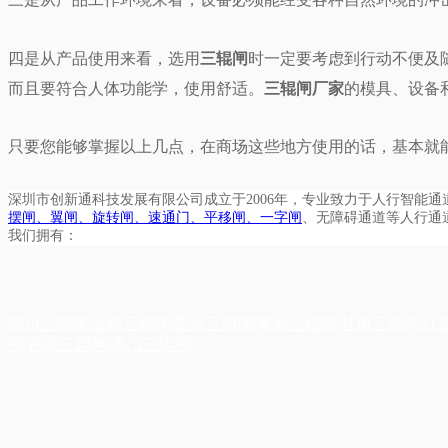
四是从产品使用来看，选用
三辊闸
时一定要考虑到行动不便及
而且要符合人体功能学，使用舒适。
三辊闸厂家
的模具、设备
只要您能够掌握以上几点，在商场这些地方使用的话，基本就
深圳市创新通科技发展有限公司成立于2006年，专业致力于人行智能
摆闸、翼闸、旋转闸、速通门、平移闸、一字闸
、无障碍通道等人行通
我们拥有：
四川三辊闸|云南三辊闸|贵州三辊闸|青海三辊闸|甘肃三辊闸|江
闸|香港三辊闸|澳门三辊闸|