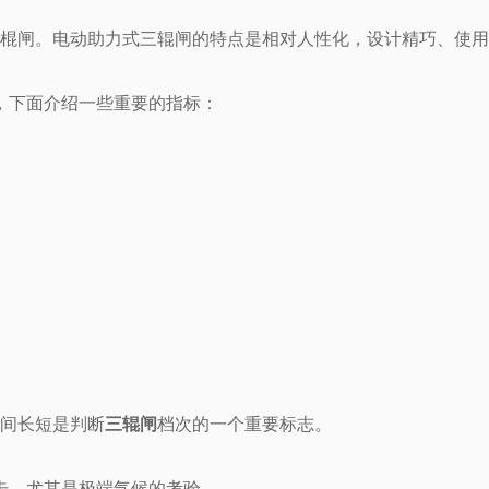
三棍闸。电动助力式三辊闸的特点是相对人性化，设计精巧、使
，下面介绍一些重要的指标：
时间长短是判断
三辊闸
档次的一个重要标志。
击，尤其是极端气候的考验。