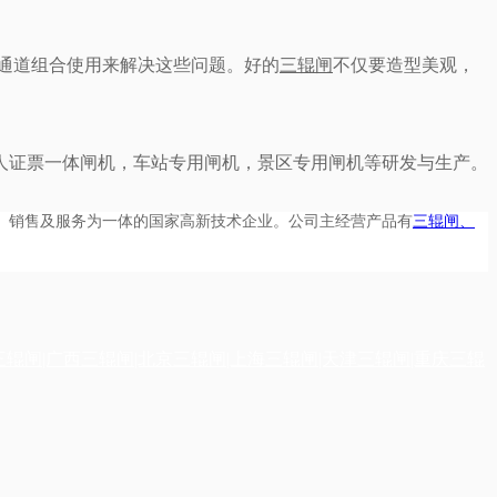
通道组合使用来解决这些问题。好的
三辊闸
不仅要造型美观，
人证票一体闸机，车
站专用闸机，景区专用闸机等研发与生产。
产、销售及服务为一体的国家高新技术企业。公司主经营产品有
三辊闸、
三辊闸|广西三辊闸|北京三辊闸|上海三辊闸|天津三辊闸|重庆三辊