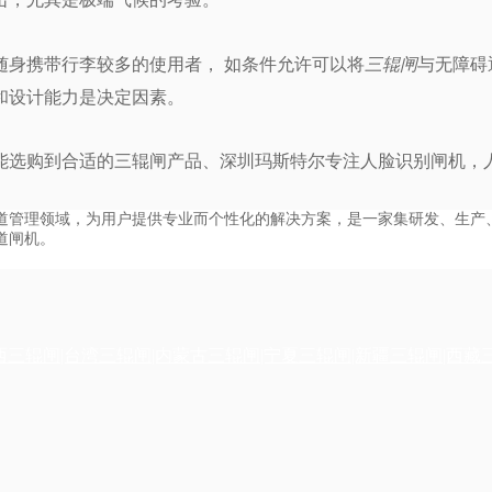
随身携带行李较多的使用者， 如条件允许可以将
三辊闸
与无障碍
和设计能力是决定因素。
能选购到合适的三辊闸产品、深圳玛斯特尔专注人脸识别闸机，
通道管理领域，为用户提供专业而个性化的解决方案，是一家集研发、生
道闸机。
西三辊闸|台湾三辊闸|内蒙古三辊闸|宁夏三辊闸|新疆三辊闸|西藏