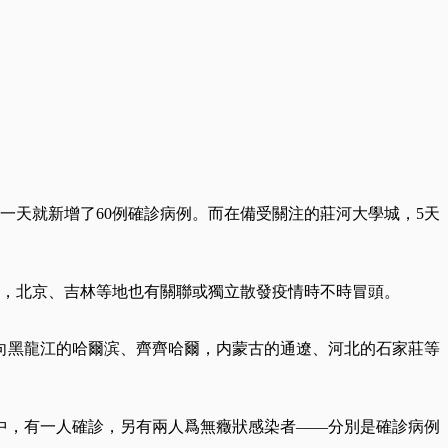
日一天就新增了60例確診病例。而在備受關注的莊河大學城，5天
情，北京、吉林等地也有關聯或獨立散發疫情時不時冒頭。
很快向黑龍江的哈爾滨、齊齊哈爾，内蒙古的通遼、河北的石家莊等
者中，有一人確診，另有兩人爲無癥狀感染者——分別是確診病例