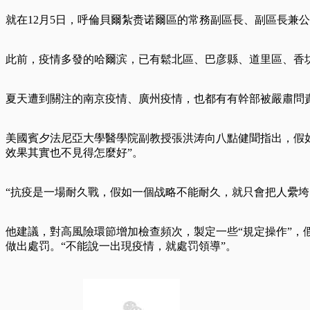
就在12月5日，呼倫貝爾紮赉诺爾區的常務副區長、副區長兼
此前，疫情多發的哈爾滨，已有鬆北區、巴彦縣、道里區、香坊
夏天遭到關注的南京疫情、廣州疫情，也都有有幹部被嚴肅問責
美國賓夕法尼亞大學醫學院副教授張洪涛向八點健聞指出，假
效果其實也不見得怎麼好”。
“抗疫是一場耐久戰，假如一個战略不能耐久，就只會把人纍垮
他建議，對高風險環節增加檢查頻次，製定一些“規定操作”，
做出處罚。“不能說一出現疫情，就處罚領導”。