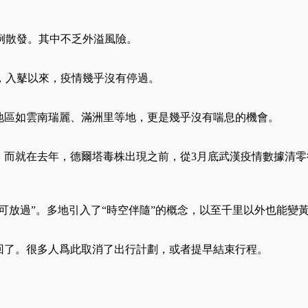
例散發。其中不乏外溢風險。
，入鼕以來，疫情幾乎沒有停過。
地區如雲南瑞麗、滿洲里等地，更是幾乎沒有喘息的機會。
。而就在去年，德爾塔毒株出現之前，從3月底武漢疫情數據清零後
不可放過”。多地引入了“時空伴隨”的概念，以至千里以外也能
回了。很多人爲此取消了出行計劃，或者提早結束行程。