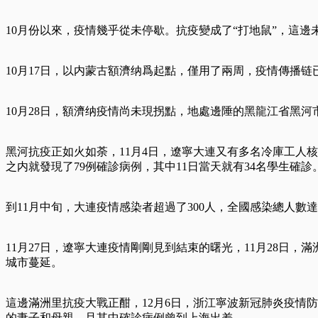
10月份以來，疫情幾乎從未停歇。抗疫變成了“打地鼠”，這邊
10月17日，以内蒙古額濟纳爲起點，僅用了兩周，疫情傳播链
10月28日，額濟纳疫情尚未現拐點，地處邊陲的黑龍江省黑河
黑河抗疫正如火如荼，11月4日，遼寧大連又有多名冷庫工人核
之内就發現了79例確診病例，其中11日當天就有34名學生確診
到11月中旬，大連疫情感染者超過了300人，全國感染總人
11月27日，遼寧大連疫情剛剛見到結束的曙光，11月28日
城市蔓延。
這邊滿洲里抗疫大戰正酣，12月6日，浙江寧波新冠肺炎疫情
的妻子和母親，且其中確診病例曾到上海出差。