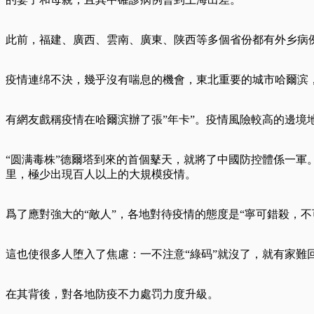
此前，福建、廣西、雲南、廣東、陕西等多個省份都有外乡病
疫情連绵不決，幾乎沒有喘息的機會，東北重要的城市哈爾滨
有網友戲稱疫情在哈爾滨辦了張”年卡”。疫情風險較高的邊境
“圆满毒株”德爾塔到來的首個鼕天，就將了中國防控體係一軍
里，極少出現百人以上的大規模疫情。
爲了應對強大的“敵人”，各地對待疫情的態度是“寧可錯殺，
這也使很多人堕入了焦慮：一不注意“綠码”就沒了，就有家難
在其背後，對各地防疫不力處罚力度升級。