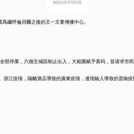
成爲繼呼倫貝爾之後的又一主要傳播中心。
店全部停業，六個主城區制止出入，大範圍赋予黃码，並请求市民
海、浙江疫情，隔離酒店導致的廣東疫情，邊境輸入導致的雲南疫