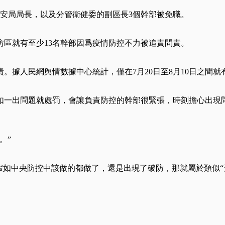
公安局局長，以及分管衛健委的副區長3個幹部被免職。
區就有至少13名幹部因爲疫情防控不力被追責問責。
。據人民網舆情數據中心統計，僅在7月20日至8月10日之間就
如一出問題就處罚，會讓負責防控的幹部很緊張，時刻擔心出現
。”
假如中央防控中該做的都做了，還是出現了破防，那就屬於類似“