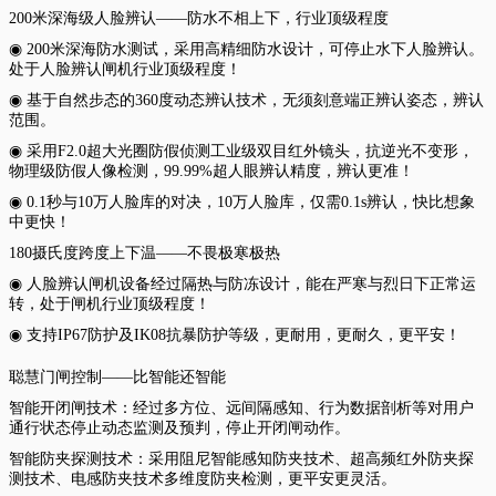
200米深海级人脸辨认——防水不相上下，行业顶级程度
◉ 200米深海防水测试，采用高精细防水设计，可停止水下人脸辨认。
处于人脸辨认闸机行业顶级程度！
◉ 基于自然步态的360度动态辨认技术，无须刻意端正辨认姿态，辨认
范围。
◉ 采用F2.0超大光圈防假侦测工业级双目红外镜头，抗逆光不变形，
物理级防假人像检测，99.99%超人眼辨认精度，辨认更准！
◉ 0.1秒与10万人脸库的对决，10万人脸库，仅需0.1s辨认，快比想象
中更快！
180摄氏度跨度上下温——不畏极寒极热
◉ 人脸辨认闸机设备经过隔热与防冻设计，能在严寒与烈日下正常运
转，处于闸机行业顶级程度！
◉ 支持IP67防护及IK08抗暴防护等级，更耐用，更耐久，更平安！
聪慧门闸控制——比智能还智能
智能开闭闸技术：经过多方位、远间隔感知、行为数据剖析等对用户
通行状态停止动态监测及预判，停止开闭闸动作。
智能防夹探测技术：采用阻尼智能感知防夹技术、超高频红外防夹探
测技术、电感防夹技术多维度防夹检测，更平安更灵活。