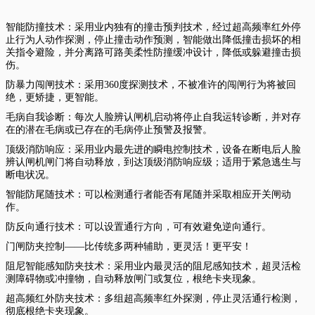
智能防撞技术：采用业内独有的撞击预判技术，经过超高频率红外停
止行为人动作探测，停止撞击动作预测，智能做出降低撞击损坏的相
关指令避险，并分离路可路美柔性防撞缓冲设计，降低或躲避撞击损
伤。
防暴力闯闸技术：采用360度探测技术，不被准许的闯闸行为将被回
绝，更矫捷，更智能。
毛病自我诊断：每次人脸辨认闸机启动将停止自我运转诊断，并对存
在的潜在毛病或已存在的毛病停止预警及报警。
顶级消防响应：采用业内最先进的瞬电控制技术，设备在断电后人脸
辨认闸机闸门将自动释放，到达顶级消防响应级；适用于紧急逃生与
断电状况。
智能防尾随技术：可以检测通行者能否有尾随并采取相应开关闸动
作。
防反向通行技术：可以设置通行方向，可有效避免逆向通行。
门闸防夹控制——比传统多两种辅助，更灵活！更平安！
阻尼智能感知防夹技术：采用业内最灵活的阻尼感知技术，超灵活检
测障碍物或冲撞物，自动释放闸门或复位，根绝卡夹现象。
超高频红外防夹技术：多组超高频率红外探测，停止灵活通行检测，
彻底根绝卡夹现象。