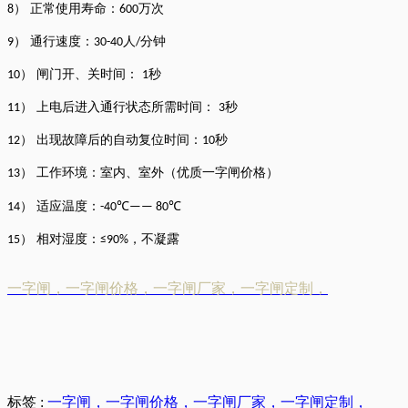
） 正常使用寿命：
万次
8
600
） 通行速度：
人
分钟
9
30-40
/
） 闸门开、关时间：
秒
10
1
） 上电后进入通行状态所需时间：
秒
11
3
） 出现故障后的自动复位时间：
秒
12
10
） 工作环境：室内、室外（优质一字闸价格）
13
） 适应温度：
14
-40℃—— 80℃
） 相对湿度：
，不凝露
15
≤90%
一字闸，一字闸价格，一字闸厂家，一字闸定制，
标签 :
一字闸，一字闸价格，一字闸厂家，一字闸定制，