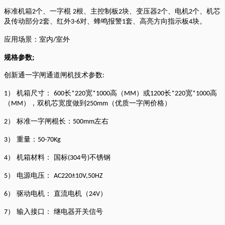
标准机箱
个、一字棍
根、主控制板
块、变压器
个、电机
个、机芯
2
2
2
2
2
及传动部分
套、红外
对、蜂鸣报警
套、高亮方向指示板
块。
2
3-6
1
4
应用场景：
室内
室外
/
规格参数
;
创新通一字闸通道闸机技术参数
:
） 机箱尺寸：
长
宽
高（
）或
长
宽
高
1
600
*220
*1000
MM
1200
*220
*1000
（
），双机芯宽度做到
（优质一字闸价格）
MM
250mm
） 标准一字闸棍长：
左右
2
500mm
） 重量：
3
50-70Kg
） 机箱材料： 国标
号
不锈钢
4
(304
)
） 电源电压：
5
AC220±10V,50HZ
） 驱动电机： 直流电机（
）
6
24V
） 输入接口： 继电器开关信号
7