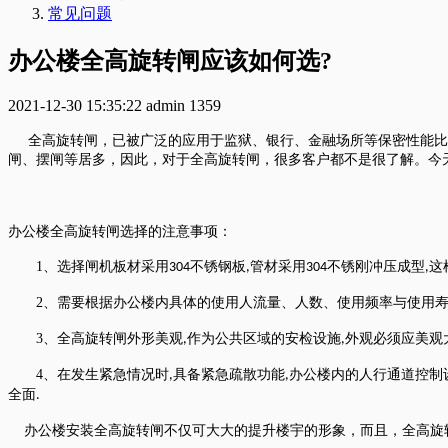
常见问题
办公楼全高旋转闸应该如何选?
2021-12-30 15:35:22
admin
1359
全高旋转闸，已被广泛的应用于监狱、银行、金融场所等保密性能比
闸、摆闸等居多，因此，对于全高旋转闸，很多客户都不是很了解。今
办公楼全高旋转闸选择的注意事项：
1
、选择闸机板材采用
不锈钢板
管材采用
不锈刚冲压成型
这
304
,
304
,
2
、需要根据办公楼内具体的使用人流量、人数、使用频率与使用
3
、全高旋转闸外形美观
作为公共区域的安检设施
外观必须应美观
,
,
4
、在发生紧急情况时
具备紧急疏散功能
办公楼内的人行通道控制
,
,
全面
.
办公楼安装全高旋转闸不仅可大大的提升楼宇的形象，而且，全高旋