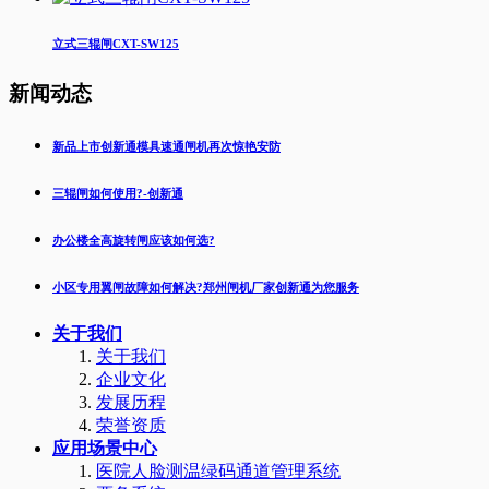
立式三辊闸CXT-SW125
新闻动态
新品上市创新通模具速通闸机再次惊艳安防
三辊闸如何使用?-创新通
办公楼全高旋转闸应该如何选?
小区专用翼闸故障如何解决?郑州闸机厂家创新通为您服务
关于我们
关于我们
企业文化
发展历程
荣誉资质
应用场景中心
医院人脸测温绿码通道管理系统