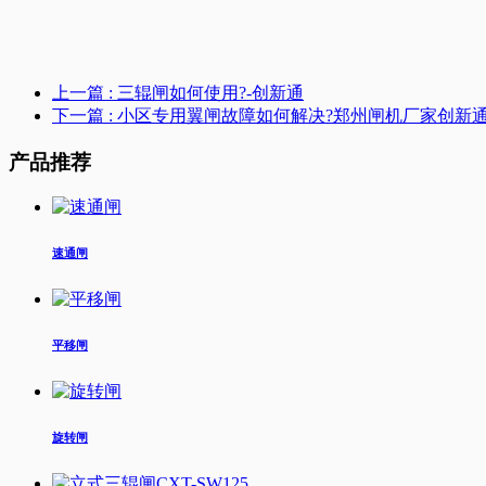
上一篇
: 三辊闸如何使用?-创新通
下一篇
: 小区专用翼闸故障如何解决?郑州闸机厂家创新
产品推荐
速通闸
平移闸
旋转闸