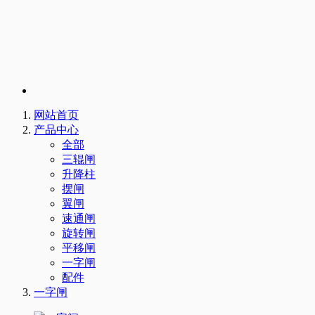
网站首页
产品中心
全部
三辊闸
升降柱
摆闸
翼闸
速通闸
旋转闸
平移闸
一字闸
配件
一字闸